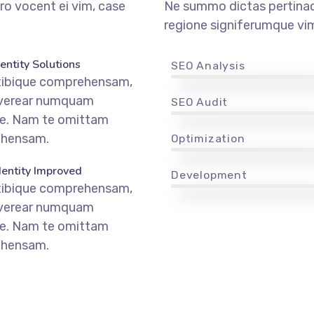
ro vocent ei vim, case
Ne summo dictas pertinaci
regione signiferumque vim
entity Solutions
SEO Analysis
tibique comprehensam,
 verear numquam
SEO Audit
ie. Nam te omittam
hensam.
Optimization
dentity Improved
Development
tibique comprehensam,
 verear numquam
ie. Nam te omittam
hensam.