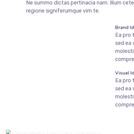
Ne summo dictas pertinacia nam. Illum cete
regione signiferumque vim te.
fffffff76
%
Brand Id
Ea pro 
sed ea
molest
compre
fffffff75
%
Visual I
Ea pro 
sed ea
molest
compre