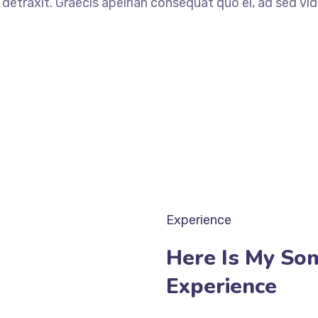
o detraxit. Graecis apeirian consequat quo ei, ad sed vid
Experience
Here Is My So
Experience