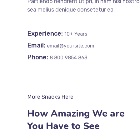
Partiendo hendrerit ut pri, in nam nisl nostr
sea melius denique consetetur ea.
Experience:
10+ Years
Email:
email@yoursite.com
Phone:
8 800 9854 863
More Snacks Here
How Amazing We are
You Have to See