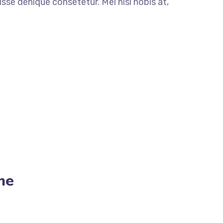
isse denique consetetur. Mel nisl nobis at,
me