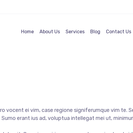
Home
About Us
Services
Blog
Contact Us
o vocent ei vim, case regione signiferumque vim te. Se
d. Sumo erant ius ad, voluptua intellegat mei ut, mini