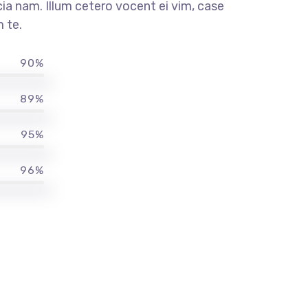
a nam. Illum cetero vocent ei vim, case
 te.
90%
89%
95%
96%